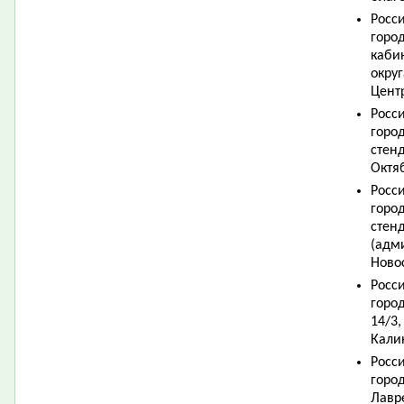
Росс
город
каби
окру
Цент
Росс
город
стен
Октя
Росс
город
стенд
(адм
Ново
Росс
горо
14/3,
Кали
Росс
горо
Лавре