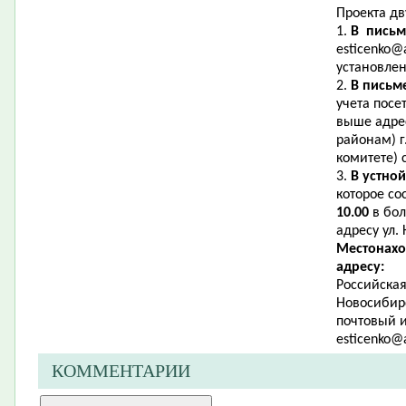
Проекта д
1.
В пись
esticenko@
установле
2.
В письм
учета посе
выше адре
районам) г
комитете) с
3.
В устно
которое со
10.00
в бол
адресу ул.
Местонахо
адресу:
Российская
Новосибирс
почтовый и
esti
cenko@a
КОММЕНТАРИИ