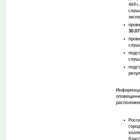
469»
слуш
эксп
пров
30.07
пров
слуш
подг
слуш
подг
резу
Информаци
оповещени
расположе
Росс
город
холле
благ