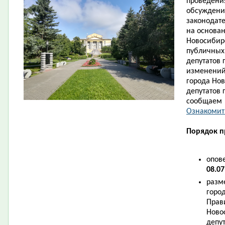
проведени
обсуждений
законодат
на основа
Новосибир
публичных
депутатов 
изменений 
города Но
депутатов 
сообщаем 
Ознакомить
Порядок п
опов
08.07
разм
горо
Прав
Ново
депу