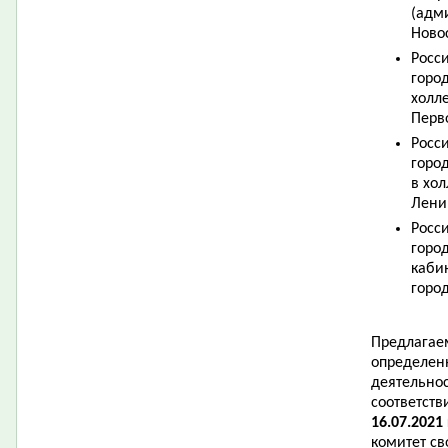
(адм
Ново
Росс
город
холл
Перв
Росс
город
в хо
Лени
Росс
город
каби
горо
Предлагае
определен
деятельно
соответств
16.07.2021
комитет с