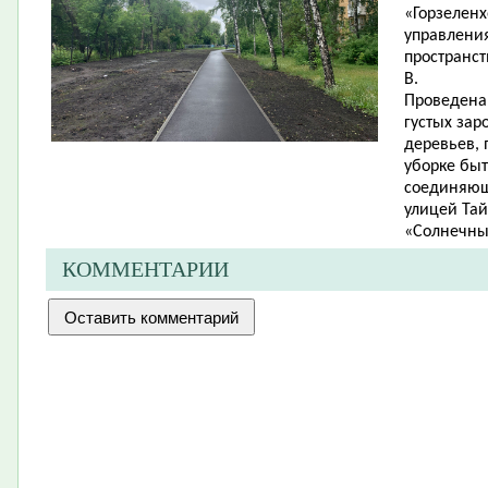
«Горзеленх
управления
пространст
В.
Проведена 
густых зар
деревьев,
уборке быт
соединяющ
улицей Та
«Солнечн
КОММЕНТАРИИ