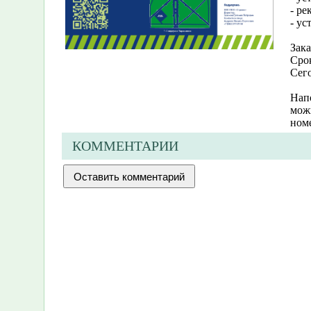
- ре
- ус
Зака
Срок
Сег
Напо
мож
ном
КОММЕНТАРИИ