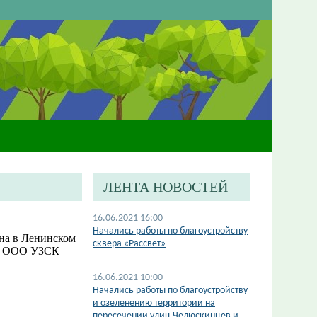
ЛЕНТА НОВОСТЕЙ
16.06.2021 16:00
Начались работы по благоустройству
ина в Ленинском
сквера «Рассвет»
ей ООО УЗСК
16.06.2021 10:00
Начались работы по благоустройству
и озеленению территории на
пересечении улиц Челюскинцев и