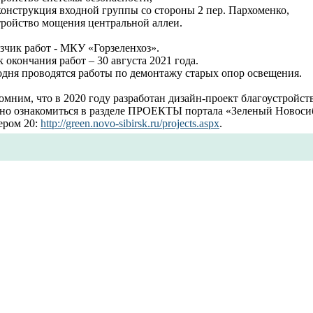
конструкция входной группы со стороны 2 пер. Пархоменко,
тройство мощения центральной аллеи.
зчик работ - МКУ «Горзеленхоз».
 окончания работ – 30 августа 2021 года.
одня проводятся работы по демонтажу старых опор освещения.
мним, что в 2020 году разработан дизайн-проект благоустройств
но ознакомиться в разделе ПРОЕКТЫ портала «Зеленый Новоси
ером 20:
http://green.novo-sibirsk.ru/projects.aspx
.