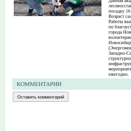
Данная акц
лесовосст
посадку 16
Возраст са
Работы вы
по благоус
города Но
волонтера
Новосиби
(Энергомон
Западно-С
структурн
инфраструк
мероприят
ежегодно.
КОММЕНТАРИИ