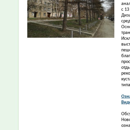
ана
с 13
Диз
сре
Осн
тра
Иск
выс
пеш
бла
про
отд
рек
кус
типа
Озн
Вид
Обс
Нов
озна