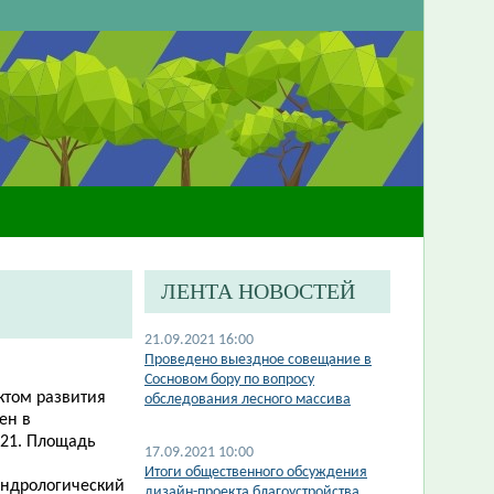
ЛЕНТА НОВОСТЕЙ
21.09.2021 16:00
Проведено выездное совещание в
Сосновом бору по вопросу
ктом развития
обследования лесного массива
ен в
121. Площадь
17.09.2021 10:00
Итоги общественного обсуждения
ендрологический
дизайн-проекта благоустройства