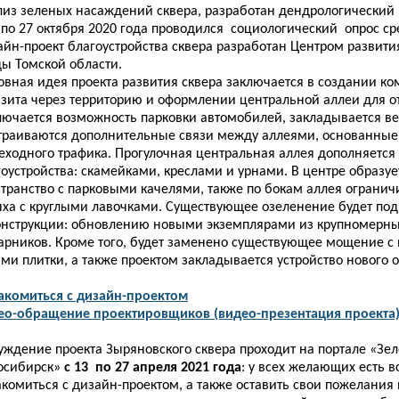
лиз зеленых насаждений сквера, разработан дендрологический 
 по 27 октября 2020 года проводился социологический опрос с
айн-проект благоустройства сквера разработан Центром развити
ды Томской области.
овная идея проекта развития сквера заключается в создании ко
нзита через территорию и оформлении центральной аллеи для о
лючается возможность парковки автомобилей, закладывается в
траиваются дополнительные связи между аллеями, основанные
еходного трафика. Прогулочная центральная аллея дополняетс
гоустройства: скамейками, креслами и урнами. В центре образу
странство с парковыми качелями, также по бокам аллея огранич
ыха с круглыми лавочками. Существующее озеленение будет по
онструкции: обновлению новыми экземплярами из крупномерны
тарников. Кроме того, будет заменено существующее мощение с
ми плитки, а также проектом закладывается устройство нового 
акомиться с дизайн-проектом​
ео-обращение проектировщиков (видео-презентация проекта)
уждение проекта Зыряновского сквера проходит на портале «Зе
осибирск»
с 13 по 27 апреля 2021 года
: у всех желающих есть 
комиться с дизайн-проектом, а также оставить свои пожелания 