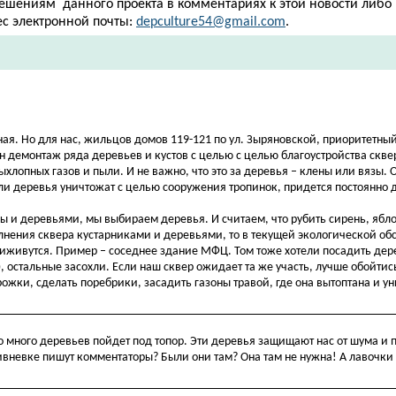
решениям данного проекта в комментариях к этой новости либо
ес электронной почты:
depculture54@gmail.com
.
ая. Но для нас, жильцов домов 119-121 по ул. Зыряновской, приоритетный
 демонтаж ряда деревьев и кустов с целью с целью благоустройства сквера
хлопных газов и пыли. И не важно, что это за деревья – клены или вязы. 
сли деревья уничтожат с целью сооружения тропинок, придется постоянно
ы и деревьями, мы выбираем деревья. И считаем, что рубить сирень, ябл
олнения сквера кустарниками и деревьями, то в текущей экологической обс
риживутся. Пример – соседнее здание МФЦ. Том тоже хотели посадить дер
 остальные засохли. Если наш сквер ожидает та же участь, лучше обойтись
рожки, сделать поребрики, засадить газоны травой, где она вытоптана и у
то много деревьев пойдет под топор. Эти деревья защищают нас от шума и
вневке пишут комментаторы? Были они там? Она там не нужна! А лавочки