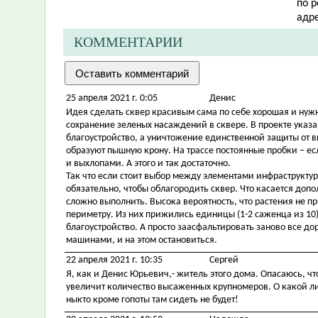
по 
адр
КОММЕНТАРИИ
25 апреля 2021 г. 0:05
Денис
Идея сделать сквер красивым сама по себе хорошая и нужн
сохранение зеленых насаждений в сквере. В проекте указан
благоустройство, а уничтожение единственной защиты от вы
образуют пышную крону. На трассе постоянные пробки – е
и выхлопами. А этого и так достаточно.
Так что если стоит выбор между элементами инфраструктур
обязательно, чтобы облагородить сквер. Что касается доп
сложно выполнить. Высока вероятность, что растения не п
периметру. Из них прижились единицы (1-2 саженца из 10),
благоустройство. А просто заасфальтировать заново все до
машинами, и на этом остановиться.
22 апреля 2021 г. 10:35
Сергей
Я, как и Денис Юрьевич,- житель этого дома. Опасаюсь, ч
увеличит количество высаженных крупномеров. О какой ли
ныкто кроме гопоты там сидеть не будет!