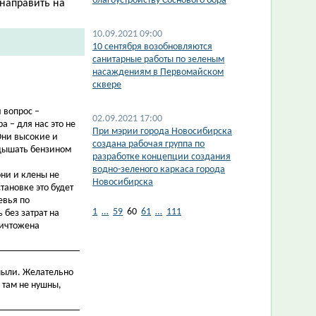
благоустройству Соснового бора
 направить на
10.09.2021 09:00
10 сентября возобновляются
санитарные работы по зеленым
насаждениям в Первомайском
сквере
 вопрос –
02.09.2021 17:00
 – для нас это не
При мэрии города Новосибирска
Они высокие и
создана рабочая группа по
 дышать бензином
разработке концепции создания
водно-зеленого каркаса города
они и клены не
Новосибирска
тановке это будет
евья по
1
…
59
60
61
…
111
 без затрат на
ничтожена
 пыли. Желательно
 там не нушны,