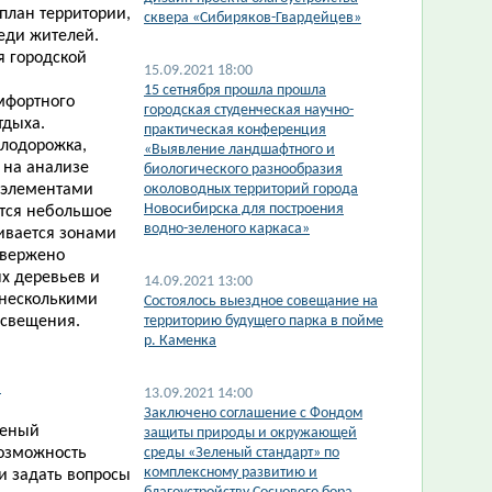
план территории,
сквера «Сибиряков-Гвардейцев»
реди жителей.
я городской
15.09.2021 18:00
15 сетнября прошла прошла
мфортного
городская студенческая научно-
тдыха.
практическая конференция
елодорожка,
«Выявление ландшафтного и
 на анализе
биологического разнообразия
я элементами
околоводных территорий города
Новосибирска для построения
ется небольшое
водно-зеленого каркаса»
ивается зонами
двержено
х деревьев и
14.09.2021 13:00
 несколькими
Состоялось выездное совещание на
освещения.
территорию будущего парка в пойме
р. Каменка
​
13.09.2021 14:00
Заключено соглашение с Фондом
леный
защиты природы и окружающей
возможность
среды «Зеленый стандарт» по
комплексному развитию и
и задать вопросы