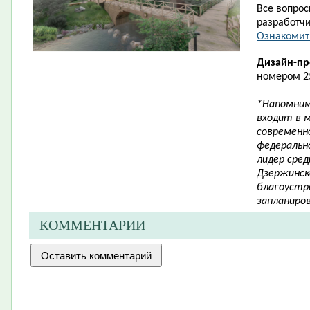
Все вопро
разработчи
Ознакомит
Дизайн-пр
номером 2
*Напомним
входит в 
современн
федерально
лидер сре
Дзержинск
благоустр
запланиров
КОММЕНТАРИИ