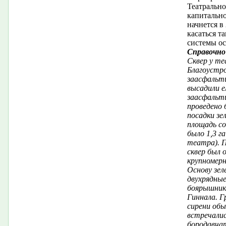
Театрально
капитально
начнется в
касаться т
системы ос
Справочно
Сквер у те
Благоустро
заасфальти
высадили е
заасфальти
проведено 
посадки зе
площадь со
было 1,3 г
театра). 
сквер был 
крупномерн
Основу зел
двухрядные
боярышника
Гиннала. Г
сирени обы
встречалис
бородавчат