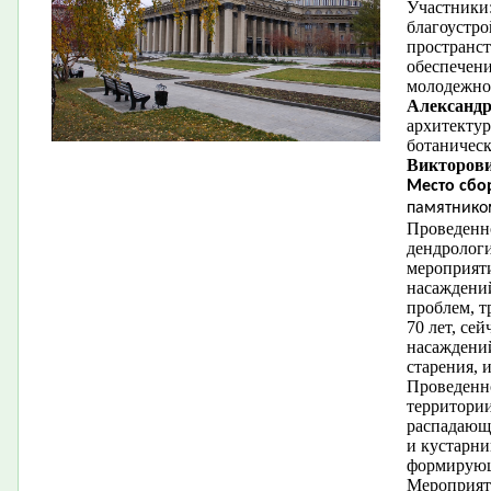
Участники
благоустро
пространс
обеспечени
молодежно
Александ
архитектур
ботаничес
Викторови
Место сбо
памятником
Проведенно
дендрологи
мероприяти
насаждений
проблем, т
70 лет, се
насаждений
старения, 
Проведенно
территории
распадающ
и кустарни
формирующ
Мероприят