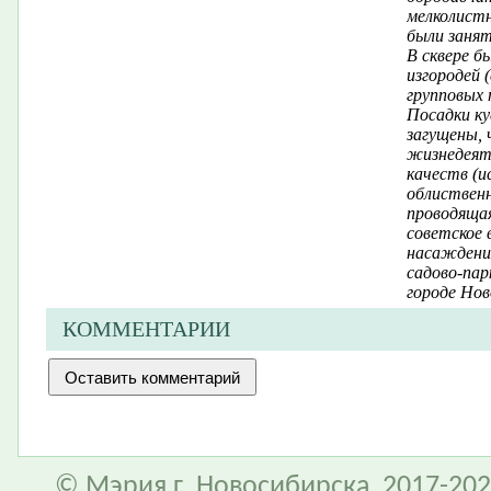
мелколист
были занят
В сквере 
изгородей 
групповых 
Посадки ку
загущены, 
жизнедеят
качеств (и
облиственн
проводящая
советское 
насаждения
садово-пар
городе Нов
КОММЕНТАРИИ
© Мэрия г. Новосибирска, 2017-202