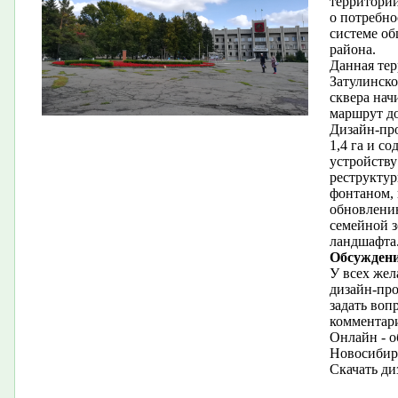
территории
о потребно
системе о
района.
Данная те
Затулинско
сквера нач
маршрут до
Дизайн-пр
1,4 га и с
устройству
реструктур
фонтаном, 
обновлени
семейной 
ландшафта
Обсуждени
У всех жел
дизайн-про
задать воп
комментари
Онлайн - о
Новосибир
Скачать д