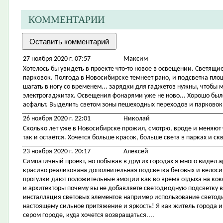
КОММЕНТАРИИ
27 ноября 2020 г. 07:57
Максим
Хотелось бы увидеть в проекте что-то новое в освещении. Светящ
парковок. Полгода в Новосибирске темнеет рано, и подсветка пло
шагать в ногу со временем... зарядки для гаджетов нужны, чтоб
электрогаджитах. Освещения фонарями уже не ново... Хорошо было
асфальт. Выделить светом зоны пешеходных переходов и парковок
26 ноября 2020 г. 22:01
Николай
Сколько лет уже в Новосибирске прожил, смотрю, вроде и меняют ч
так и остаётся. Хочется больше красок, больше света в парках и ск
23 ноября 2020 г. 20:17
Алексей
Симпатичный проект, но побывав в других городах я много видел 
красиво реализована дополнительная подсветка беговых и велоси
прогулки дают положительные эмоции как во время отдыха на ко
и архитекторы почему вы не добавляете светодиодную подсветку 
инсталляция световых элементов например использование светоди
настоящему сильное притяжение и яркость! Я как житель города и
сером городе, куда хочется возвращаться....