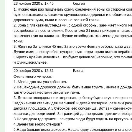
23 ноября 2020 г. 17:45
Сергей
1. Нужно еще раз продумать схему озеленения зоны со стороны ко
нужно высаживать какие-то крупномерные деревья и стойкие куст
дорожного шума, пыли и весенне-осенней грязи.
2. Зона с плакатами/стендами, с одной стороны, занимает много ме
востребована посетителями. Посетители 21 века приходят в такие
размещенную на плакатах. Лучше освободить это место для прогу
зоны.
3. Живу на Затулинке 45 лет. За это время фонтан работал раза два
Лучше иметь простую благоустроенную территорию вместо неработ
широтах крайне невелика. Это будет дешевле( напомню, что фонтан
и функциональнее.
20 ноября 2020 г. 12:31
Елена
Очень много минусов.
1. Места для выгула собак нет.
2.Пешеходные дорожки должны быть выше грунта , иначе в дождь б
так что будет местами открытый грунт.
3. Детская площадка не интересная, ребенку будет скучно через не
Надо качели ставить для малышей и детей постарше. лазилки раз
детская площадка. А 5 бугорков -это скукатища. Вот вам самим хоч
лавочки для родителей. За границей давно делают детские площа
3.Не увидела где туалет... вечером люди будут ходить на прогулоч
4.Зачем так много стендов?
5.Надо больше велопарковок. Нашла одну велопарковку и она стоит