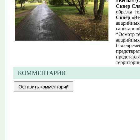
«Весна» (
Сквер
Сла
обрезк
а
то
Сквер «Ве
аварийных 
санитарной
*Осмотр те
аварийных 
Своевреме
предотврат
представл
территорий
КОММЕНТАРИИ