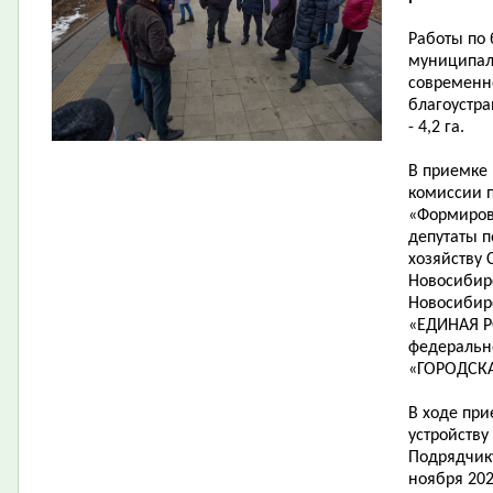
Работы по 
муниципал
современн
благоустра
- 4,2 га.
В приемке
комиссии п
«Формиров
депутаты п
хозяйству 
Новосибир
Новосибир
«ЕДИНАЯ Р
федеральн
«ГОРОДСКА
В ходе при
устройству
Подрядчик
ноября 202