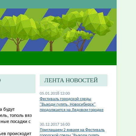
О
ЛЕНТА НОВОСТЕЙ
05.01.2018 12:00
Фестиваль городской среды
"Выходи гулять, Новосибирск"
а будут
продолжается на Ледовом городке
ель, тополь вяз
ные посадки с
30.12.2017 16:00
Приглашаем 2 января на Фестиваль
ьев происходит
городской среды "Выходи гулять,