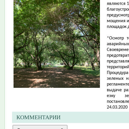
являются 1
благоустро
предусмот
мощения и
площадок д
*Осмотр т
аварийны
Своеврем
предотв
представл
территорий
Процедура
зеленых н
регламент
выдаче раз
езку зе
постанов
24.03.2020 №
КОММЕНТАРИИ