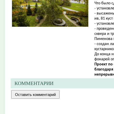
Что было с
- установл
- высажены
ив, 81 кус
- установл
- проведе
сквера и 
Пименова и
- создан
л
куст
арнико
До конца 
фонарей о
Проект по
благодаря
непрерывн
КОММЕНТАРИИ