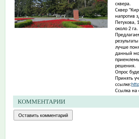
сквера.
Сквер "Ки
напротив з
Петухова, 
около 2 га.
Предлагае
результаты
лучше поня
данный мо
приемлемы
решения.
Опрос буде
Принять уч
:
ссылке
htt
Ссылка на 
КОММЕНТАРИИ