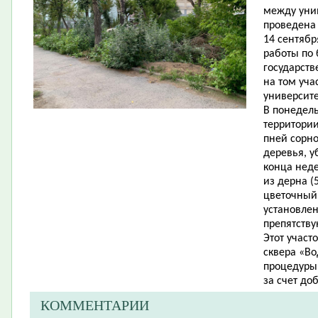
между уни
проведена
14 сентябр
работы по 
государств
на том уча
университ
В понедель
территории
пней сорно
деревья, у
конца неде
из дерна (
цветочный 
установле
препятств
Этот участ
сквера «Во
процедуры
за счет до
КОММЕНТАРИИ