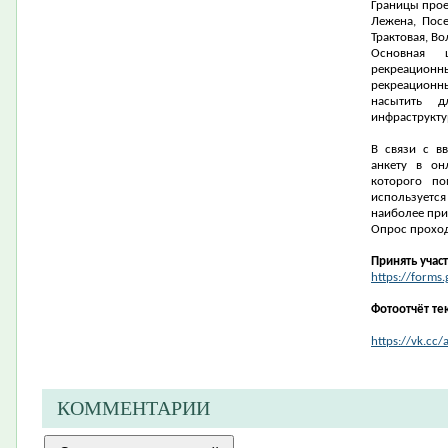
Границы про
Лежена, Посе
Трактовая, Во
Основная 
рекреационн
рекреационн
насытить д
инфраструкту
В связи с в
анкету в он
которого по
использует
наиболее пр
Опрос проход
Принять учас
https://form
Фотоотчёт те
https://vk.cc/a
КОММЕНТАРИИ