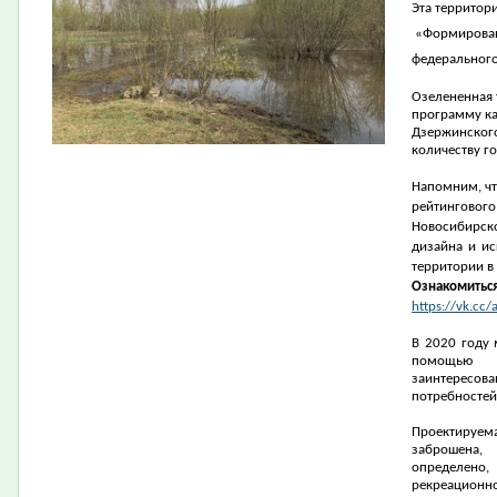
Эта территор
«Формирован
федерального
Озелененная 
программу ка
Дзержинского
количеству го
Напомним, чт
рейтингово
Новосибирск
дизайна и ис
территории в
Ознакомиться
https://vk.cc/
В 2020 году
помощью 
заинтересов
потребностей
Проектируе
заброшена,
определено
рекреацион