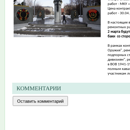
работ -
МКУ «
Цена контрак
работ - 30.04.
В настоящее 
ремонтных ра
2 марта буду
баки со стор
В рамках кон
Оружия",
рем
подпорных ст
дивизиям", 
в ВОВ 1941-1
полным кавал
участникам л
КОММЕНТАРИИ