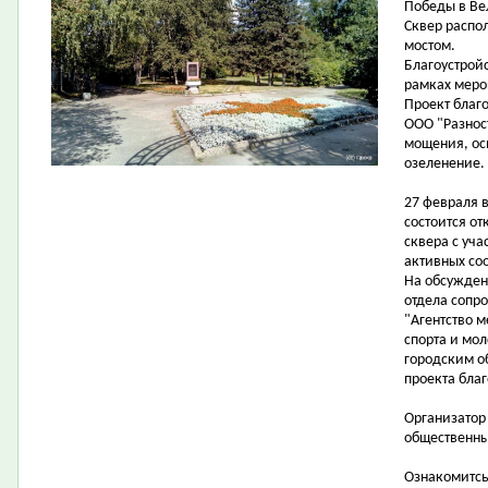
Победы в Ве
Сквер распо
мостом.
Благоустройс
рамках меро
Проект благ
ООО "Разнос
мощения, ос
озеленение.
27 февраля 
состоится от
сквера с уч
активных со
На обсужден
отдела сопр
"Агентство 
спорта и мол
городским о
проекта благ
Организатор
общественны
Ознакомитсь