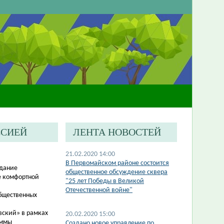
ССИЕЙ
ЛЕНТА НОВОСТЕЙ
21.02.2020 14:00
В Первомайском районе состоится
едание
общественное обсуждение сквера
е комфортной
"25 лет Победы в Великой
Отечественной войне"
общественных
вский» в рамках
20.02.2020 15:00
аммы
Создано новое управление по