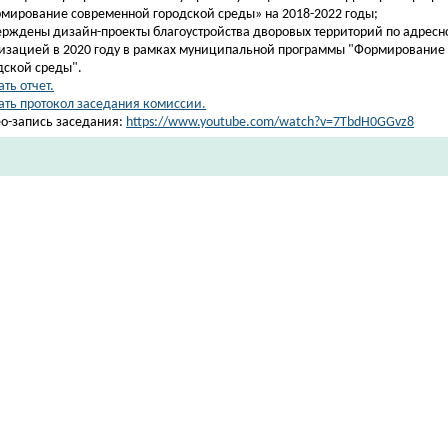
мирование современной городской среды» на 2018-2022 годы;
верждены дизайн-проекты благоустройства дворовых территорий по адресн
изацией в 2020 году в рамках муниципальной программы "Формирование
дской среды".
ть отчет.
ать протокол заседания комиссии.
о-запись заседания:
https://www.youtube.com/watch?v=7TbdH0GGvz8