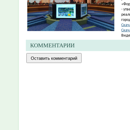
«Фор
- ут
реал
горо
Скача
Скач
Виде
КОММЕНТАРИИ