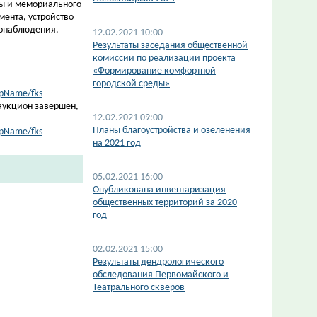
вы и мемориального
ента, устройство
еонаблюдения.
12.02.2021 10:00
Результаты заседания общественной
комиссии по реализации проекта
«Формирование комфортной
городской среды»
tpName/fks
 аукцион завершен,
12.02.2021 09:00
Планы благоустройства и озеленения
tpName/fks
на 2021 год
05.02.2021 16:00
Опубликована инвентаризация
общественных территорий за 2020
год
02.02.2021 15:00
Результаты дендрологического
обследования Первомайского и
Театрального скверов