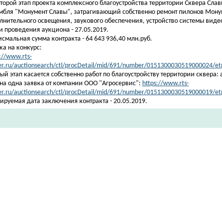
второй этап проекта комплексного благоустройства территории Сквера Сла
мбля "Монумент Славы", затрагивающий собственно ремонт пилонов Монум
лнительного освещения, звукового обеспечения, устройство системы вид
и проведения аукциона - 27.05.2019.
смальная сумма контракта -
64 643 936,40 млн.руб.
ка на конкурс:
://www.rts-
er.ru/auctionsearch/ctl/procDetail/mid/691/number/0151300030519000024/e
ый этап касается собственно работ по благоустройству территории сквера:
на одна заявка от компании ООО "Агросервис":
https://www.rts-
er.ru/auctionsearch/ctl/procDetail/mid/691/number/0151300030519000019/e
ируемая дата заключения контракта - 20.05.2019.