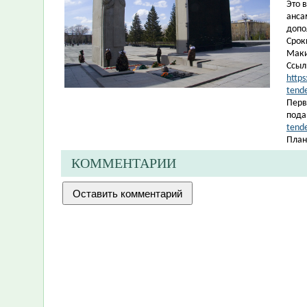
Это 
анса
допо
Срок
Маки
Ссыл
https
tend
Перв
пода
tend
План
КОММЕНТАРИИ