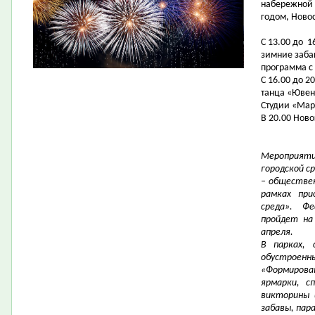
набережной 
годом, Ново
С 13.00 до 
зимние заба
программа с
С 16.00 до 2
танца «Ювен
Студии «Мар
В 20.00 Нов
Мероприяти
городской с
– обществен
рамках при
среда». Ф
пройдет на
апреля.
В парках, 
обустроенны
«Формиров
ярмарки, с
викторины 
забавы, пар