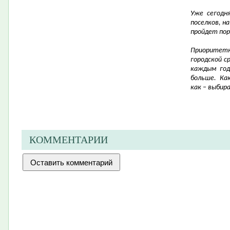
Уже сегодн
поселков, н
пройдет пор
Приорите
городской с
каждым год
больше. Ка
как – выби
КОММЕНТАРИИ