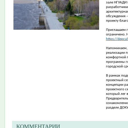
зале НГУАДИ 
разработчики
архитектурна
обсуждения –
проекту благ
Приглашаем г
ограничено. 
https://depcu
Напоминаем, 
реализации 
комфортной г
программы г
городской ср
В рамках под
проектный се
концепции ра
проектного с
который лег 
Предваритель
ознакомления
разделе ДОК
КОММЕНТАРИИ