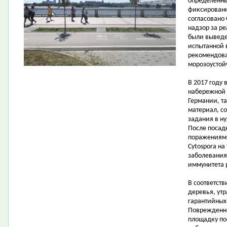
определенны
фиксированн
согласовано
надзор за р
были выведе
испытанной 
рекомендова
морозоустой
В 2017 году 
набережной 
Германии, т
материал, с
задания в н
После посад
поражениями
Сytospora на
заболевания
иммунитета 
В соответст
деревья, ут
гарантийных
Поврежденн
площадку по